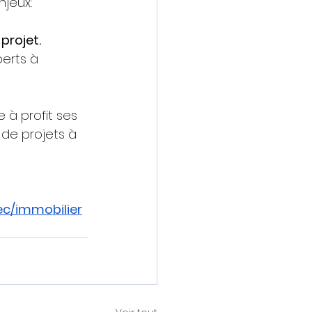
jeux:  
projet.
perts à 
 à profit ses 
 de projets à 
ec/immobilier