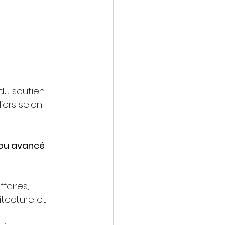
du soutien 
iers selon 
 ou avancé 
faires, 
tecture et 