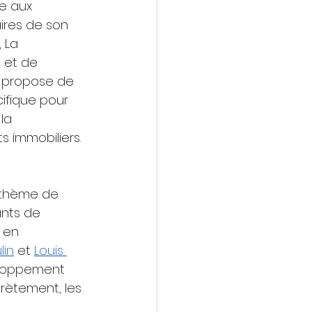
ce aux 
res de son 
 La 
 et de 
 propose de 
fique pour 
la 
s immobiliers.
 thème de 
ants de 
 en 
lin
 et 
Louis 
veloppement 
crètement, les 