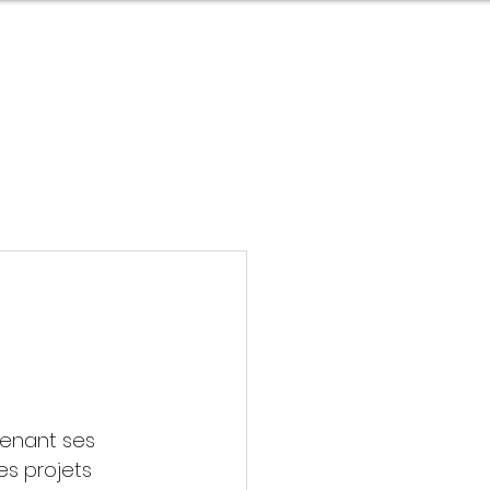
Contact
Être accompagné
INNOVATION
IMMOBILIER
PROJETS SPÉCIAUX
enant ses 
es projets 