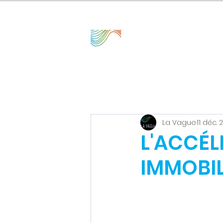
La Vague
11 déc. 
L'ACCÉL
IMMOBIL