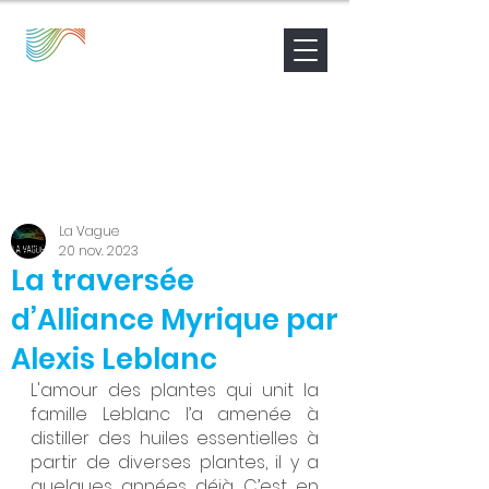
Nouvelles
Contact
Être accompagné
La Vague
20 nov. 2023
La traversée
d’Alliance Myrique par
Alexis Leblanc
L'amour des plantes qui unit la 
famille Leblanc l’a amenée à 
distiller des huiles essentielles à 
partir de diverses plantes, il y a 
quelques années déjà. C’est en 