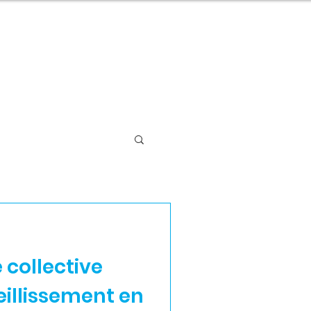
Contact
Être accompagné
INNOVATION
IMMOBILIER
PROJETS SPÉCIAUX
 collective
eillissement en