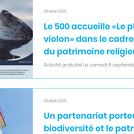
collaboration, d’innovation et de déve
programmation, à la fois ludique et in
26 août 2025
mettre en valeur la créativité et l’espr
Le 500 accueille «Le 
l’écosystème. Les participants ont d’a
violon» dans le cadr
du patrimoine religi
Activité gratuite! Le samedi 6 septemb
église de Cap-aux-Meules), recevra l'a
l'occasion des...
26 août 2025
Un partenariat porte
biodiversité et le pat