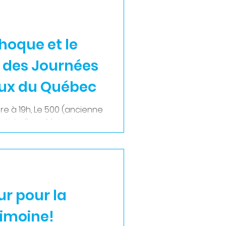
loppement collectif. La
spirante, a permis de
it d’innovation qui animent
phoque et le
e des Journées
eux du Québec
re à 19h, Le 500 (ancienne
rtiste Sven Meier à
ur pour la
rimoine!