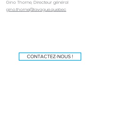
Gino Thorne, Directeur général
gino.thorne@lavague.quebec
CONTACTEZ-NOUS !
info@lavague.quebec
418-986-7575