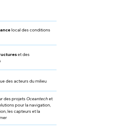
sance
local des conditions
tructures
et des
s
ue des acteurs du milieu
r des projets
Oceantech
et
olutions pour la navigation,
ion, les capteurs et la
 mer