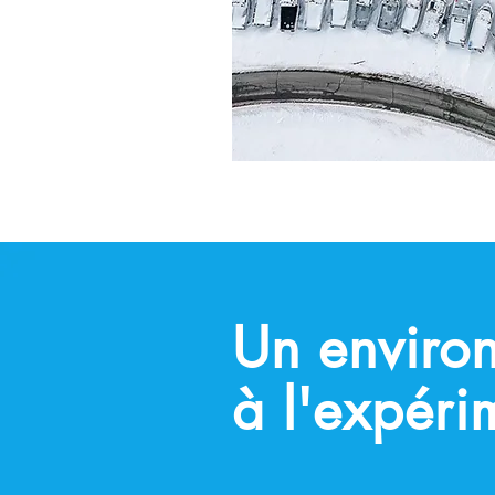
Un enviro
à l'expéri