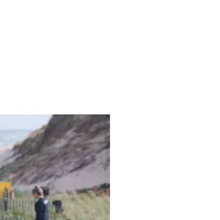
 valeur est concentrée
territoire. Vous y
ompétences techniques
es essentielles pour
 vos opérations.