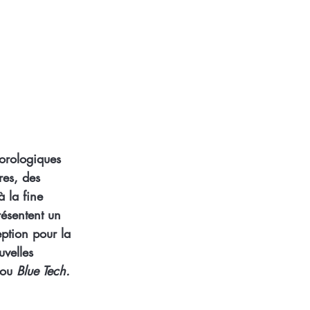
orologiques
res, des
à la fine
résentent un
eption pour la
uvelles
 ou
Blue Tech.