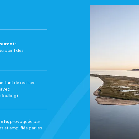
ourant :
au point des
ttant de réaliser
n avec
foulling)
ante
, provoquée par
s et amplifiée par les