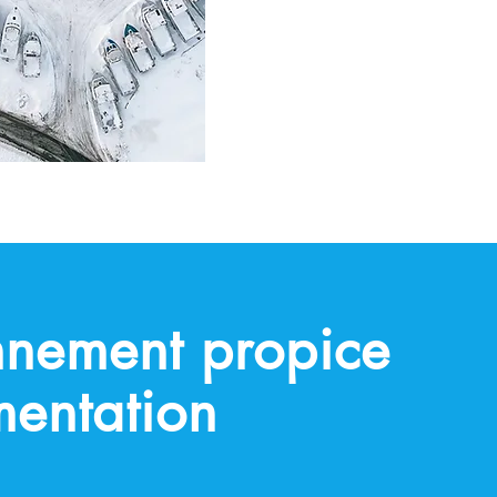
nnement propice
mentation