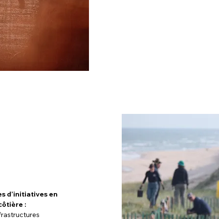
Ici, la chaîne de
sur un même 
trouverez les c
et industriell
développer
 d’initiatives en
côtière :
nfrastructures